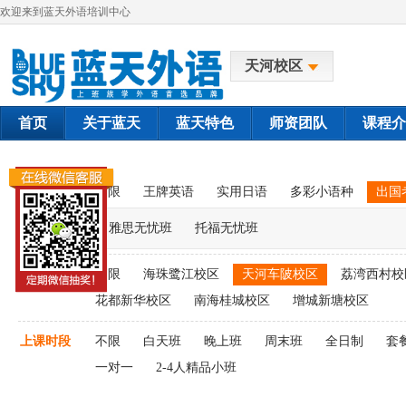
欢迎来到蓝天外语培训中心
天河校区
首页
关于蓝天
蓝天特色
师资团队
课程介
课程类别
不限
王牌英语
实用日语
多彩小语种
出国
雅思无忧班
托福无忧班
上课校区
不限
海珠鹭江校区
天河车陂校区
荔湾西村校
花都新华校区
南海桂城校区
增城新塘校区
上课时段
不限
白天班
晚上班
周末班
全日制
套
一对一
2-4人精品小班