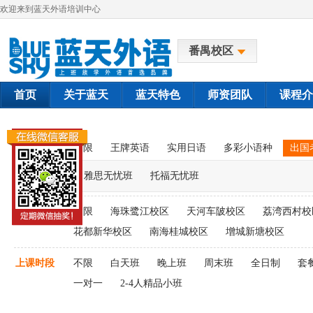
欢迎来到蓝天外语培训中心
番禺校区
首页
关于蓝天
蓝天特色
师资团队
课程介
课程类别
不限
王牌英语
实用日语
多彩小语种
出国
雅思无忧班
托福无忧班
上课校区
不限
海珠鹭江校区
天河车陂校区
荔湾西村校
花都新华校区
南海桂城校区
增城新塘校区
上课时段
不限
白天班
晚上班
周末班
全日制
套
一对一
2-4人精品小班