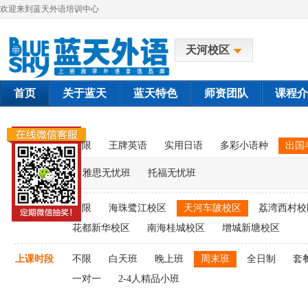
欢迎来到蓝天外语培训中心
天河校区
首页
关于蓝天
蓝天特色
师资团队
课程介
课程类别
不限
王牌英语
实用日语
多彩小语种
出国
雅思无忧班
托福无忧班
上课校区
不限
海珠鹭江校区
天河车陂校区
荔湾西村校
花都新华校区
南海桂城校区
增城新塘校区
上课时段
不限
白天班
晚上班
周末班
全日制
套
一对一
2-4人精品小班