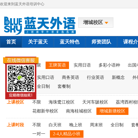
欢迎来到蓝天外语培训中心
增城校区
首页
关于蓝天
蓝天特色
师资团队
课程介
课程类别
不限
王牌英语
实用日语
多彩小语种
出国
实用口语
商务英语
行业英语
新概念
外
全日制
套餐制
上课校区
不限
海珠鹭江校区
天河车陂校区
荔湾西村校
花都新华校区
南海桂城校区
增城新塘校区
上课时段
不限
白天班
晚上班
周末班
全日制
套
一对一
2-4人精品小班