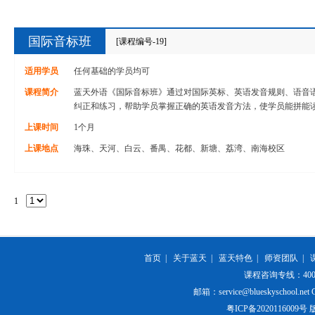
国际音标班
[课程编号-19]
适用学员
任何基础的学员均可
课程简介
蓝天外语《国际音标班》通过对国际英标、英语发音规则、语音
纠正和练习，帮助学员掌握正确的英语发音方法，使学员能拼能
上课时间
1个月
上课地点
海珠、天河、白云、番禺、花都、新塘、荔湾、南海校区
1
首页
|
关于蓝天
|
蓝天特色
|
师资团队
|
课程咨询专线：400-84
邮箱：service@blueskyschool.net Cop
粤ICP备20201160