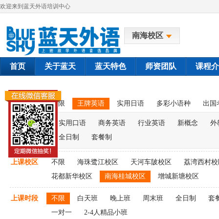
欢迎来到蓝天外语培训中心
南海校区
首页
关于蓝天
蓝天特色
师资团队
课程介
课程类别
不限
王牌英语
实用日语
多彩小语种
出国
实用口语
商务英语
行业英语
新概念
外
全日制
套餐制
上课校区
不限
海珠鹭江校区
天河车陂校区
荔湾西村校
花都新华校区
南海桂城校区
增城新塘校区
上课时段
不限
白天班
晚上班
周末班
全日制
套
一对一
2-4人精品小班