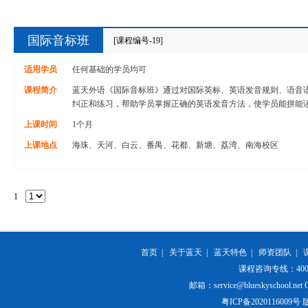
国际音标班
[课程编号-19]
适用学员
任何基础的学员均可
课程简介
蓝天外语《国际音标班》通过对国际英标、英语发音规则、语音
纠正和练习，帮助学员掌握正确的英语发音方法，使学员能拼能
上课时间
1个月
上课地点
海珠、天河、白云、番禺、花都、新塘、荔湾、南海校区
1
首页
|
关于蓝天
|
蓝天特色
|
师资团队
|
课程咨询专线：400-84
邮箱：service@blueskyschool.net Cop
粤ICP备20201160