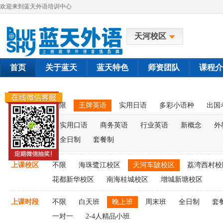
欢迎来到蓝天外语培训中心
天河校区
首页
关于蓝天
蓝天特色
师资团队
课程介
课程类别
不限
王牌英语
实用日语
多彩小语种
出国
实用口语
商务英语
行业英语
新概念
外
全日制
套餐制
上课校区
不限
海珠鹭江校区
天河车陂校区
荔湾西村校
花都新华校区
南海桂城校区
增城新塘校区
上课时段
不限
白天班
晚上班
周末班
全日制
套
一对一
2-4人精品小班