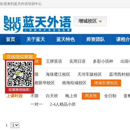
欢迎来到蓝天外语培训中心
增城校区
首页
关于蓝天
蓝天特色
师资团队
课程介
课程类别
不限
王牌英语
实用日语
多彩小语种
出国
上课校区
不限
海珠鹭江校区
天河车陂校区
荔湾西村校
花都新华校区
南海桂城校区
增城新塘校区
上课时段
不限
白天班
晚上班
周末班
全日制
套
一对一
2-4人精品小班
1