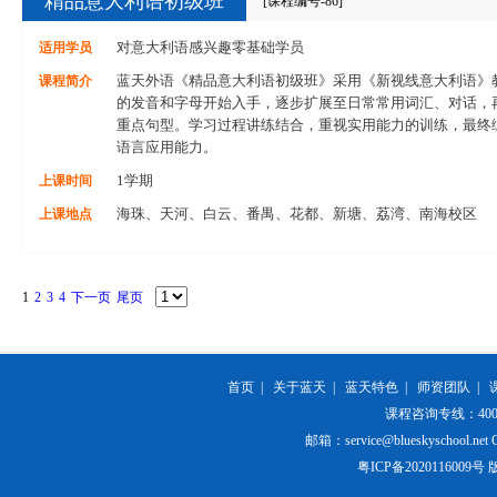
精品意大利语初级班
[课程编号-86]
适用学员
对意大利语感兴趣零基础学员
课程简介
蓝天外语《精品意大利语初级班》采用《新视线意大利语》
的发音和字母开始入手，逐步扩展至日常常用词汇、对话，
重点句型。学习过程讲练结合，重视实用能力的训练，最终
语言应用能力。
上课时间
1学期
上课地点
海珠、天河、白云、番禺、花都、新塘、荔湾、南海校区
1
2
3
4
下一页
尾页
首页
|
关于蓝天
|
蓝天特色
|
师资团队
|
课程咨询专线：400-84
邮箱：service@blueskyschool.net Cop
粤ICP备20201160