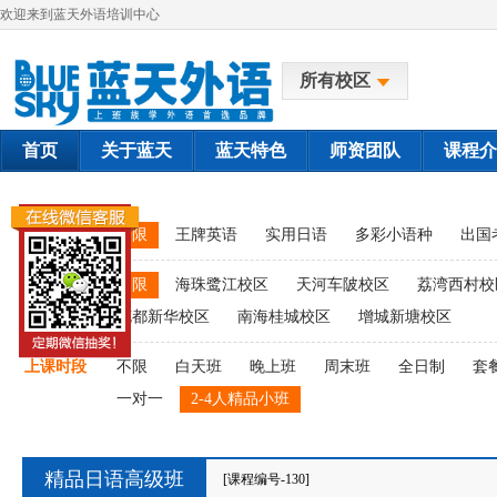
欢迎来到蓝天外语培训中心
所有校区
首页
关于蓝天
蓝天特色
师资团队
课程介
课程类别
不限
王牌英语
实用日语
多彩小语种
出国
上课校区
不限
海珠鹭江校区
天河车陂校区
荔湾西村校
花都新华校区
南海桂城校区
增城新塘校区
上课时段
不限
白天班
晚上班
周末班
全日制
套
一对一
2-4人精品小班
精品日语高级班
[课程编号-130]